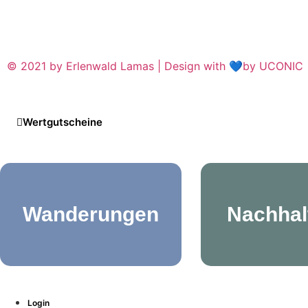
© 2021 by Erlenwald Lamas | Design with 💙by UCONIC
Wertgutscheine
Wanderungen
Nachhal
Login