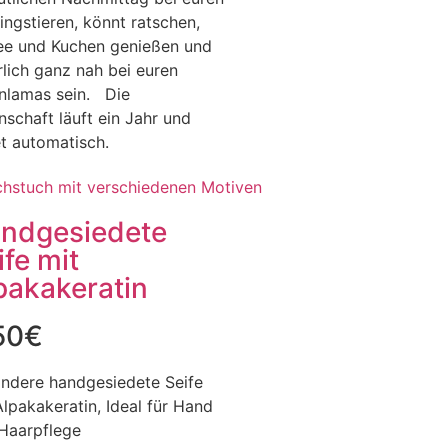
lingstieren, könnt ratschen,
ee und Kuchen genießen und
rlich ganz nah bei euren
nlamas sein. Die
nschaft läuft ein Jahr und
t automatisch.
ndgesiedete
ife mit
pakakeratin
50
€
ndere handgesiedete Seife
Alpakakeratin, Ideal für Hand
Haarpflege