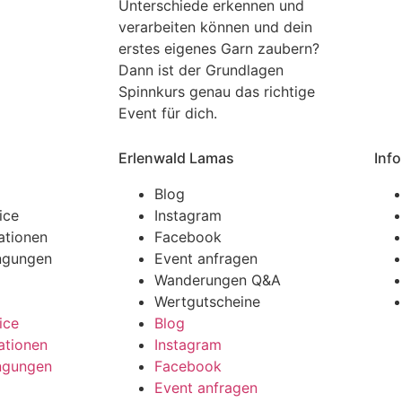
Unterschiede erkennen und
verarbeiten können und dein
erstes eigenes Garn zaubern?
Dann ist der Grundlagen
Spinnkurs genau das richtige
Event für dich.
Erlenwald Lamas
Info
Blog
ice
Instagram
ationen
Facebook
ngungen
Event anfragen
l
Wanderungen Q&A
Wertgutscheine
ice
Blog
ationen
Instagram
ngungen
Facebook
l
Event anfragen