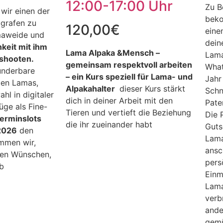
12:00-17:00 Uhr
Zu B
wir einen der
beko
ografen zu
120,00
€
eine
maweide und
dein
hkeit mit ihm
Lama Alpaka &Mensch –
Lama
shooten.
gemeinsam respektvoll arbeiten
What
underbare
– ein Kurs speziell für Lama- und
Jahr
den Lamas,
Alpakahalter
dieser Kurs stärkt
Schn
hl in digitaler
dich in deiner Arbeit mit den
Pate
ge als Fine-
Tieren und vertieft die Beziehung
Die 
erminslots
die ihr zueinander habt
Guts
.2026
den
Lama
mmen wir,
ansc
en Wünschen,
pers
h ab
Einm
Lama
verb
ande
gemü