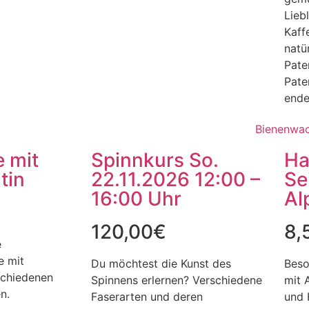
Lieb
Kaff
natü
Pate
Pate
ende
e mit
Spinnkurs So.
Ha
tin
22.11.2026 12:00 –
Se
16:00 Uhr
Al
120,00
€
8,
e
e mit
Du möchtest die Kunst des
Beso
schiedenen
Spinnens erlernen? Verschiedene
mit 
n.
Faserarten und deren
und 