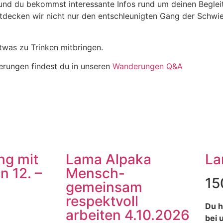
und du bekommst interessante Infos rund um deinen Begleit
decken wir nicht nur den entschleunigten Gang der Schwi
twas zu Trinken mitbringen.
derungen findest du in unseren
Wanderungen Q&A
ng mit
Lama Alpaka
La
n 12. –
Mensch-
15
gemeinsam
respektvoll
Du h
arbeiten 4.10.2026
bei 