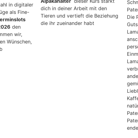
Alpakahalter
dieser Kurs stärkt
Schn
hl in digitaler
dich in deiner Arbeit mit den
Pate
ge als Fine-
Tieren und vertieft die Beziehung
Die 
erminslots
die ihr zueinander habt
Guts
.2026
den
Lama
mmen wir,
ansc
en Wünschen,
pers
h ab
Einm
Lama
verb
ande
gemü
Lieb
Kaff
natü
Pate
Pate
ende