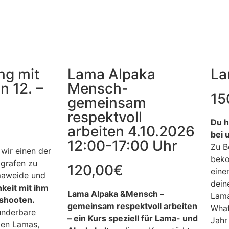
ng mit
Lama Alpaka
La
n 12. –
Mensch-
15
gemeinsam
respektvoll
Du h
arbeiten 4.10.2026
bei 
12:00-17:00 Uhr
Zu B
wir einen der
beko
ografen zu
120,00
€
eine
maweide und
dein
hkeit mit ihm
Lama Alpaka &Mensch –
Lama
shooten.
gemeinsam respektvoll arbeiten
What
underbare
– ein Kurs speziell für Lama- und
Jahr
den Lamas,