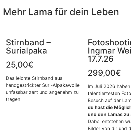
Mehr Lama für dein Leben
Stirnband –
Fotoshooti
Surialpaka
Ingmar Wei
17.7.26
25,00
€
299,00
€
Das leichte Stirnband aus
handgestrickter Suri-Alpakawolle
Im Juli 2026 haben 
unfassbar zart und angenehm zu
talentiertesten Fot
tragen
Besuch auf der La
du hast die Möglic
und den Lamas zu 
Dabei entstehen w
Bilder von dir und 