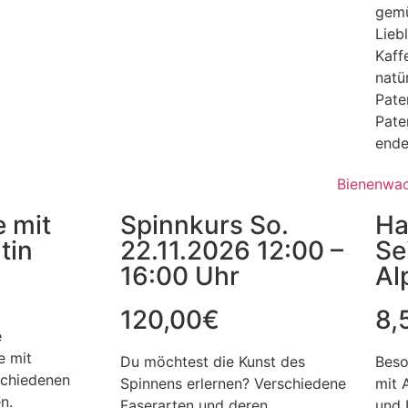
gemü
Lieb
Kaff
natü
Pate
Pate
ende
e mit
Spinnkurs So.
Ha
tin
22.11.2026 12:00 –
Se
16:00 Uhr
Al
120,00
€
8,
e
e mit
Du möchtest die Kunst des
Beso
schiedenen
Spinnens erlernen? Verschiedene
mit 
n.
Faserarten und deren
und 