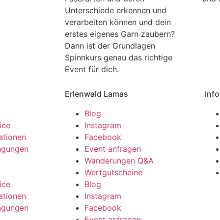
Unterschiede erkennen und
verarbeiten können und dein
erstes eigenes Garn zaubern?
Dann ist der Grundlagen
Spinnkurs genau das richtige
Event für dich.
Erlenwald Lamas
Info
Blog
ice
Instagram
ationen
Facebook
ngungen
Event anfragen
l
Wanderungen Q&A
Wertgutscheine
ice
Blog
ationen
Instagram
ngungen
Facebook
l
Event anfragen