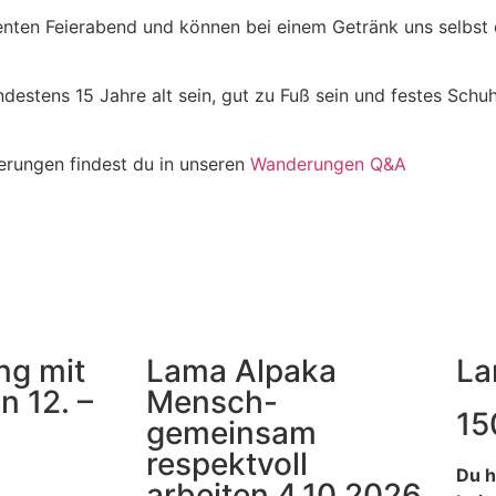
nten Feierabend und können bei einem Getränk uns selbst 
indestens 15 Jahre alt sein, gut zu Fuß sein und festes Sch
derungen findest du in unseren
Wanderungen Q&A
ng mit
Lama Alpaka
La
n 12. –
Mensch-
15
gemeinsam
respektvoll
Du h
arbeiten 4.10.2026