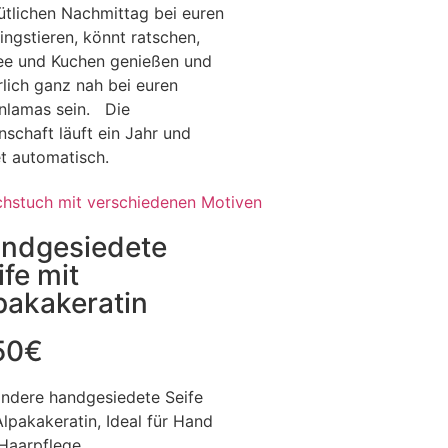
tlichen Nachmittag bei euren
lingstieren, könnt ratschen,
ee und Kuchen genießen und
rlich ganz nah bei euren
nlamas sein. Die
nschaft läuft ein Jahr und
t automatisch.
ndgesiedete
ife mit
pakakeratin
50
€
ndere handgesiedete Seife
Alpakakeratin, Ideal für Hand
Haarpflege