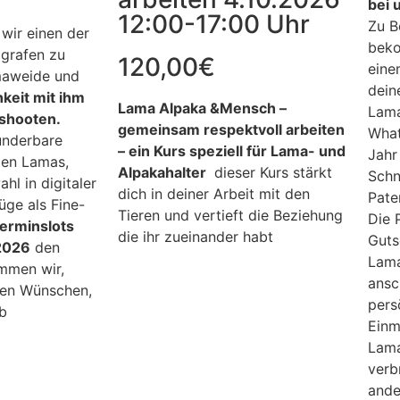
bei 
12:00-17:00 Uhr
Zu B
wir einen der
beko
ografen zu
120,00
€
eine
maweide und
dein
hkeit mit ihm
Lama Alpaka &Mensch –
Lama
shooten.
gemeinsam respektvoll arbeiten
What
underbare
– ein Kurs speziell für Lama- und
Jahr
den Lamas,
Alpakahalter
dieser Kurs stärkt
Schn
hl in digitaler
dich in deiner Arbeit mit den
Pate
ge als Fine-
Tieren und vertieft die Beziehung
Die 
erminslots
die ihr zueinander habt
Guts
.2026
den
Lama
mmen wir,
ansc
en Wünschen,
pers
h ab
Einm
Lama
verb
ande