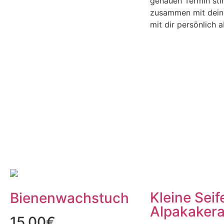
genauen Termin sti
zusammen mit dein
mit dir persönlic
Kleine Seif
Bienenwachstuch
Alpakakera
15,00
€