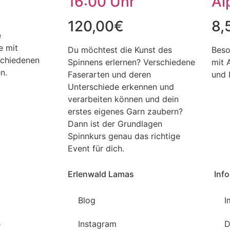
16:00 Uhr
Al
120,00
€
8,
e
e mit
Du möchtest die Kunst des
Beso
schiedenen
Spinnens erlernen? Verschiedene
mit 
n.
Faserarten und deren
und 
Unterschiede erkennen und
verarbeiten können und dein
erstes eigenes Garn zaubern?
Dann ist der Grundlagen
Spinnkurs genau das richtige
Event für dich.
Erlenwald Lamas
Info
Blog
I
e
Instagram
D