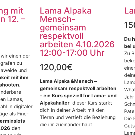
ng mit
Lama Alpaka
La
n 12. –
Mensch-
15
gemeinsam
respektvoll
Du h
arbeiten 4.10.2026
bei 
12:00-17:00 Uhr
Zu B
wir einen der
beko
ografen zu
120,00
€
eine
maweide und
dein
hkeit mit ihm
Lama Alpaka &Mensch –
Lama
shooten.
gemeinsam respektvoll arbeiten
What
underbare
– ein Kurs speziell für Lama- und
Jahr
den Lamas,
Alpakahalter
dieser Kurs stärkt
Schn
hl in digitaler
dich in deiner Arbeit mit den
Pate
ge als Fine-
Tieren und vertieft die Beziehung
Die 
erminslots
die ihr zueinander habt
Guts
.2026
den
Lama