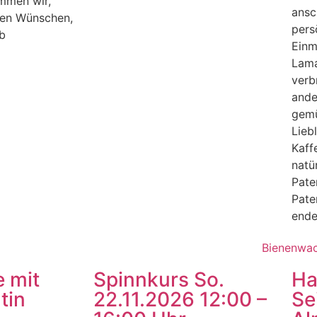
mmen wir,
ansc
en Wünschen,
pers
h ab
Einm
Lama
verb
ande
gemü
Lieb
Kaff
natü
Pate
Pate
ende
e mit
Spinnkurs So.
Ha
tin
22.11.2026 12:00 –
Se