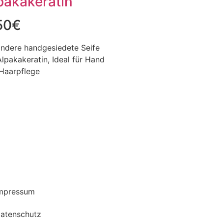
pakakeratin
50
€
ndere handgesiedete Seife
Alpakakeratin, Ideal für Hand
Haarpflege
mpressum
atenschutz