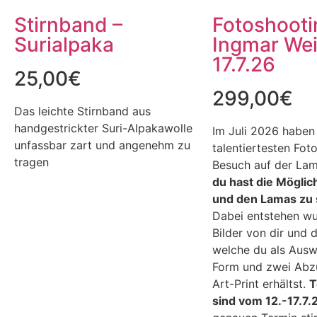
Stirnband –
Fotoshooti
Surialpaka
Ingmar Wei
17.7.26
25,00
€
299,00
€
Das leichte Stirnband aus
handgestrickter Suri-Alpakawolle
Im Juli 2026 haben 
unfassbar zart und angenehm zu
talentiertesten Fot
tragen
Besuch auf der La
du hast die Möglic
und den Lamas zu 
Dabei entstehen w
Bilder von dir und 
welche du als Auswa
Form und zwei Abzü
Art-Print erhältst.
T
sind vom 12.-17.7