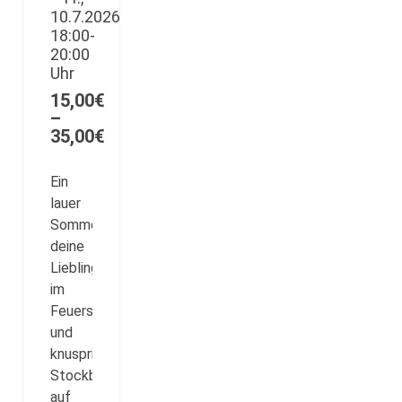
gewählt
10.7.2026,
18:00-
werden
20:00
Uhr
15,00
€
–
Preisspanne:
35,00
€
15,00€
bis
Ein
35,00€
lauer
Sommerabend,
deine
Lieblingstiere
im
Feuerschein
und
knuspriges
Stockbrot
auf