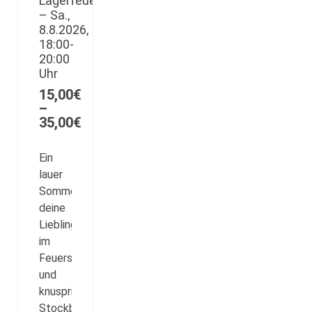
Lagerfeuerabend
– Sa.,
8.8.2026,
18:00-
20:00
Uhr
15,00
€
–
Preisspanne:
35,00
€
15,00€
bis
Ein
35,00€
lauer
Sommerabend,
deine
Lieblingstiere
im
Feuerschein
und
knuspriges
Stockbrot