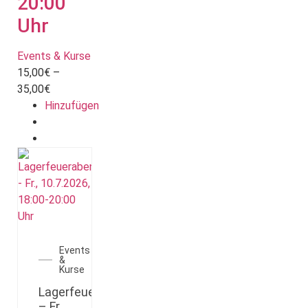
20:00
Uhr
Events & Kurse
15,00
€
–
Preisspanne:
35,00
€
15,00€
Hinzufügen
Dieses
bis
Produkt
35,00€
weist
mehrere
Varianten
auf.
Die
Optionen
Events
können
&
auf
Kurse
der
Lagerfeuerabend
Produktseite
– Fr.,