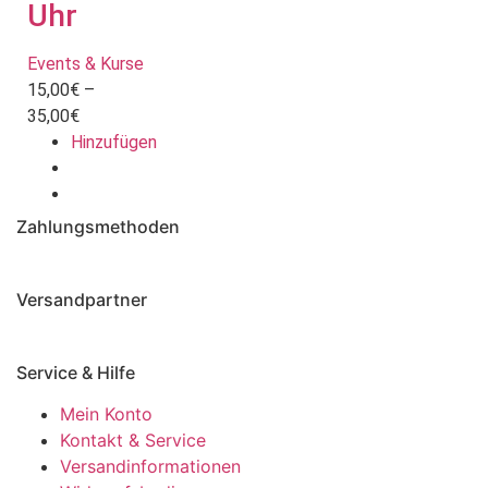
Uhr
Events & Kurse
15,00
€
–
Preisspanne:
35,00
€
15,00€
Hinzufügen
Dieses
bis
Produkt
35,00€
weist
Zahlungsmethoden
mehrere
Varianten
auf.
Versandpartner
Die
Optionen
Service & Hilfe
können
auf
Mein Konto
der
Kontakt & Service
Produktseite
Versandinformationen
gewählt