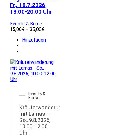
Fr., 10.7.2026,
18:00-20:00 Uhr
Events & Kurse
Preisspanne:
15,00
€
–
35,00
€
15,00€
Dieses
Hinzufügen
bis
Produkt
35,00€
weist
mehrere
Varianten
auf.
Die
Optionen
können
auf
Events &
der
Kurse
Produktseite
Kräuterwanderung
gewählt
mit Lamas –
werden
So., 9.8.2026,
10:00-12:00
Uhr