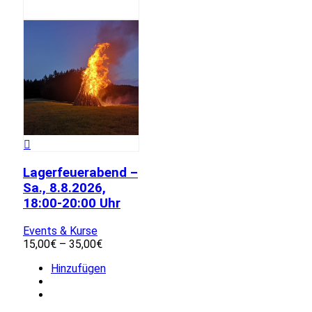
Lagerfeuerabend –
Sa., 8.8.2026,
18:00-20:00 Uhr
Events & Kurse
Preisspanne:
15,00
€
–
35,00
€
15,00€
Dieses
Hinzufügen
bis
Produkt
35,00€
weist
mehrere