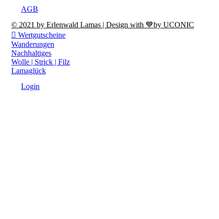
AGB
© 2021 by Erlenwald Lamas | Design with 💙by UCONIC
Wertgutscheine
Wanderungen
Nachhaltiges
Wolle | Strick | Filz
Lamaglück
Login