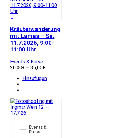
Kräuterwanderung
mit Lamas – Sa.,
11.7.2026, 9:00-
11:00 Uhr
Events & Kurse
Preisspanne:
20,00
€
–
35,00
€
20,00€
Dieses
Hinzufügen
bis
Produkt
35,00€
weist
mehrere
Varianten
auf.
Die
Optionen
können
Events &
auf
Kurse
der