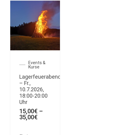
Varianten
auf.
Die
Optionen
können
auf
der
Produktseite
gewählt
werden
Events &
Kurse
Lagerfeuerabend
– Fr.,
10.7.2026,
18:00-20:00
Uhr
15,00
€
–
Preisspanne:
35,00
€
15,00€
bis
35,00€