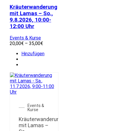
Kräuterwanderung
mit Lamas – So.,
9.8.2026, 10:00-
12:00 Uhr
Events & Kurse
Preisspanne:
20,00
€
–
35,00
€
20,00€
Dieses
Hinzufügen
bis
Produkt
35,00€
weist
mehrere
Varianten
auf.
Die
Optionen
können
auf
Events &
der
Kurse
Produktseite
Kräuterwanderung
gewählt
mit Lamas –
werden